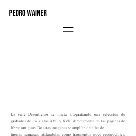
PEDRO WAINER
La serie Desentierros se inicia fotografiando una selección de
grabados de los siglos XVII y XVIII directamente de las páginas de
libros antiguos. De estas imágenes se amplían detalles de
figuras humanas, aislándolas como fragmentos poco reconocibles.